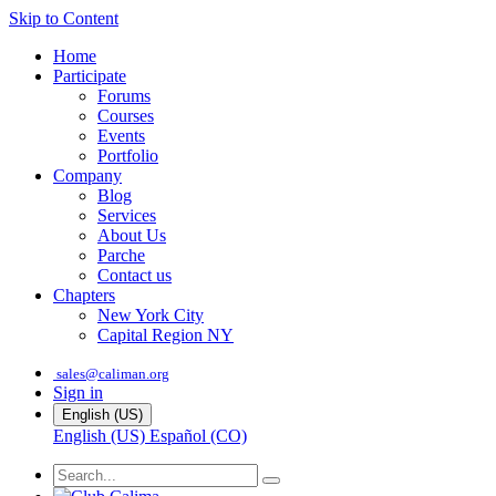
Skip to Content
Home
Participate
Forums
Courses
Events
Portfolio
Company
Blog
Services
About Us
Parche
Contact us
Chapters
New York City
Capital Region NY
sales@caliman.org
Sign in
English (US)
English (US)
Español (CO)