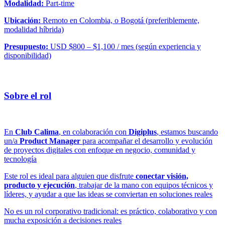
Modalidad:
Part-time
Ubicación:
Remoto en Colombia, o Bogotá (preferiblemente,
modalidad híbrida)
Presupuesto:
USD $800 – $1,100 / mes (según experiencia y
disponibilidad)
Sobre el rol
En
Club Calima
, en colaboración con
Digiplus
, estamos buscando
un/a
Product Manager
para acompañar el desarrollo y evolución
de proyectos digitales con enfoque en negocio, comunidad y
tecnología
Este rol es ideal para alguien que disfrute
conectar visión,
producto y ejecución
, trabajar de la mano con equipos técnicos y
líderes, y ayudar a que las ideas se conviertan en soluciones reales
No es un rol corporativo tradicional: es práctico, colaborativo y con
mucha exposición a decisiones reales