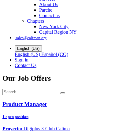
About Us
Parche
Contact us
Chapters
New York City
Capital Region NY
sales@caliman.org
English (US)
English (US)
Español (CO)
Sign in
Contact Us
Our Job Offers
Product Manager
1
open position
Proyecto:
Digiplus × Club Calima